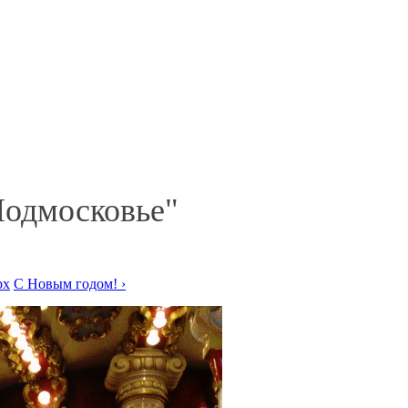
Подмосковье"
рх
С Новым годом! ›