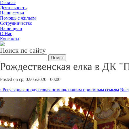
Главная
Деятельность
Наши семьи
Помощь с жильем
Сотрудничество
Наши цели
О Нас
Контакты
Поиск по сайту
Поиск
Рождественская елка в ДК "
Posted on ср, 02/05/2020 - 00:00
‹ Регулярная продуктовая помощь нашим приемным семьям
Вве