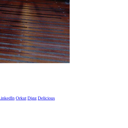
LinkedIn
Orkut
Digg
Delicious