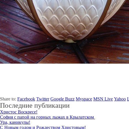
Share to:
Facebook
Twitter
Google Buzz
Myspace
MSN Live
Yahoo
Последние публикации
Христос Воскресе!
София с папой на горных лыжах в Крылатском
Ура, каникулы!
С Новым годом и Рождеством Христовым!