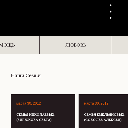
.
.
.
TITLE:
TITLE:
МОЩЬ
ЛЮБОВЬ
Наши Семьи
марта 30, 2012
марта 30, 2012
СЕМЬЯ НИКОЛАЕВЫХ
СЕМЬЯ ЕМЕЛЬЯНОВЫХ
(БИРЮКОВА СВЕТА)
(СОБОЛЕВ АЛЕКСЕЙ)