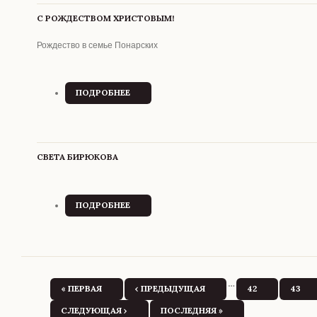
С РОЖДЕСТВОМ ХРИСТОВЫМ!
Рождество в семье Понарских
ПОДРОБНЕЕ
О С
РОЖДЕСТВОМ
ХРИСТОВЫМ!
СВЕТА БИРЮКОВА
ПОДРОБНЕЕ
О СВЕТА
БИРЮКОВА
Страницы
…
« ПЕРВАЯ
‹ ПРЕДЫДУЩАЯ
42
43
СЛЕДУЮЩАЯ ›
ПОСЛЕДНЯЯ »