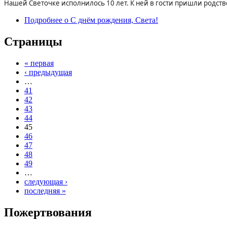
Нашей Светочке исполнилось 10 лет. К ней в гости пришли родств
Подробнее
о С днём рождения, Света!
Страницы
« первая
‹ предыдущая
…
41
42
43
44
45
46
47
48
49
…
следующая ›
последняя »
Пожертвования