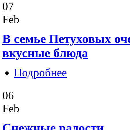
07
Feb
В семье Петуховых оч
вкусные блюда
о В семье Петуховых очень лю
Подробнее
06
Feb
Снежные радости