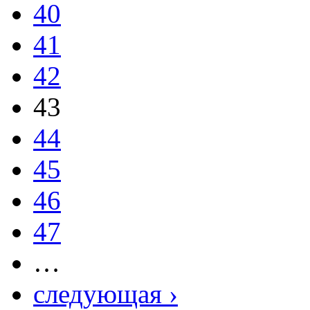
40
41
42
43
44
45
46
47
…
следующая ›